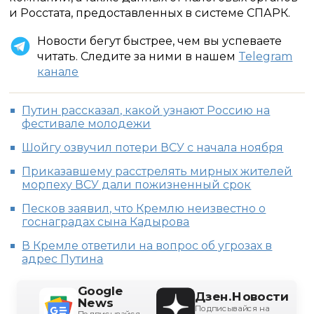
и Росстата, предоставленных в системе СПАРК.
Новости бегут быстрее, чем вы успеваете
читать. Следите за ними в нашем
Telegram
канале
Путин рассказал, какой узнают Россию на
фестивале молодежи
Шойгу озвучил потери ВСУ с начала ноября
Приказавшему расстрелять мирных жителей
морпеху ВСУ дали пожизненный срок
Песков заявил, что Кремлю неизвестно о
госнаградах сына Кадырова
В Кремле ответили на вопрос об угрозах в
адрес Путина
Google
Дзен.Новости
News
Подписывайся на
Подписывайся