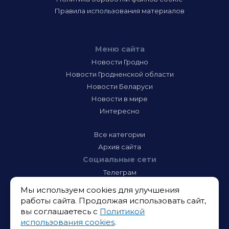
Правила использования материалов
Меню сайта
Новости Гродно
Новости Гродненской области
Новости Беларуси
Новости в мире
Интересно
Все категории
Архив сайта
Социальные сети
Телеграм
Фэйсбук
Мы используем cookies для улучшения
Инстаграм
работы сайта. Продолжая использовать сайт,
Тик-Ток
вы соглашаетесь с
Политикой
Одноклассники
использования cookies
.
ВК