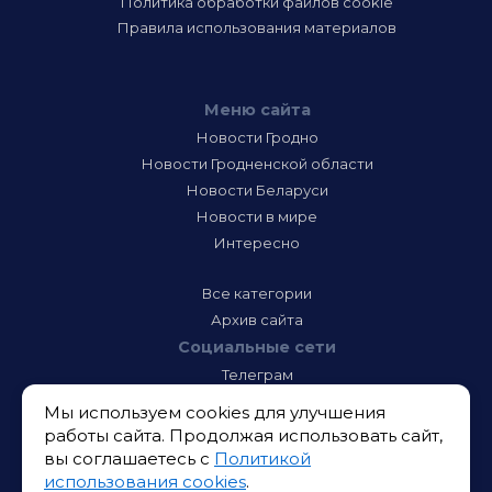
Политика обработки файлов cookie
Правила использования материалов
Меню сайта
Новости Гродно
Новости Гродненской области
Новости Беларуси
Новости в мире
Интересно
Все категории
Архив сайта
Социальные сети
Телеграм
Фэйсбук
Мы используем cookies для улучшения
Инстаграм
работы сайта. Продолжая использовать сайт,
Тик-Ток
вы соглашаетесь с
Политикой
Одноклассники
использования cookies
.
ВК