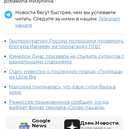
добавила Мизулина.
Новости бегут быстрее, чем вы успеваете
читать. Следите за ними в нашем
Telegram
канале
Генпрокуратуру России попросили проверить
блогера Ивлееву на пропаганду ЛГБТ
Кэмерон Диас призвала не стыдить супругов с
раздельными спальнями
Стало известно о последних планах «Пухляша»
из Little Big
Мадонна призналась, что двое суток была в
коме
Режиссер Крыжовников сообщил, когда
выйдет финал сериала «Слово пацана»
Google
Дзен.Новости
News
Подписывайся на