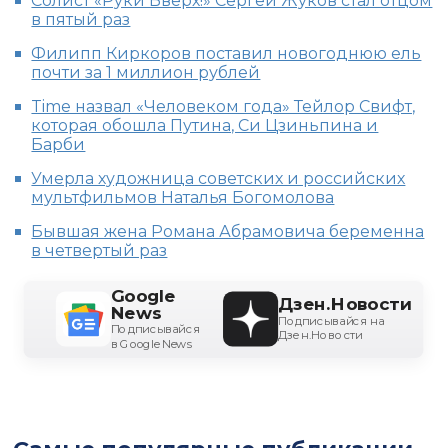
Солист «Руки Вверх!» Сергей Жуков стал отцом
в пятый раз
Филипп Киркоров поставил новогоднюю ель
почти за 1 миллион рублей
Time назвал «Человеком года» Тейлор Свифт,
которая обошла Путина, Си Цзиньпина и
Барби
Умерла художница советских и российских
мультфильмов Наталья Богомолова
Бывшая жена Романа Абрамовича беременна
в четвертый раз
Google
Дзен.Новости
News
Подписывайся на
Подписывайся
Дзен.Новости
в Google News