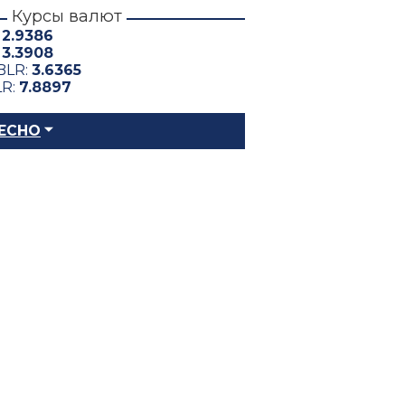
Курсы валют
:
2.9386
:
3.3908
BLR:
3.6365
LR:
7.8897
ЕСНО