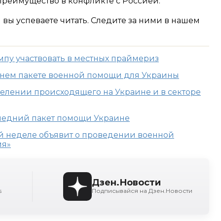
реимущество в конфликте с Россией.
м вы успеваете читать. Следите за ними в нашем
мпу участвовать в местных праймериз
днем пакете военной помощи для Украины
делении происходящего на Украине и в секторе
ледний пакет помощи Украине
й неделе объявит о проведении военной
ия»
Дзен.Новости
s
Подписывайся на Дзен.Новости