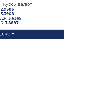
Курсы валют
:
2.9386
:
3.3908
BLR:
3.6365
LR:
7.8897
ЕСНО