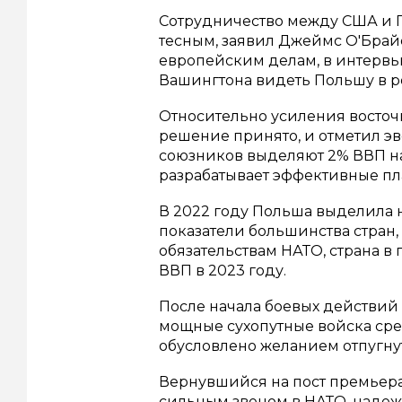
Сотрудничество между США и П
тесным, заявил Джеймс О'Брайе
европейским делам, в интервью
Вашингтона видеть Польшу в р
Относительно усиления восточн
решение принято, и отметил эв
союзников выделяют 2% ВВП на
разрабатывает эффективные п
В 2022 году Польша выделила 
показатели большинства стран,
обязательствам НАТО, страна в
ВВП в 2023 году.
После начала боевых действий
мощные сухопутные войска сре
обусловлено желанием отпугну
Вернувшийся на пост премьера 
сильным звеном в НАТО, наде