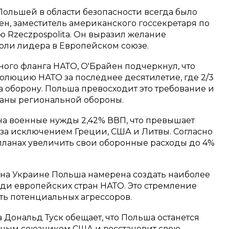
ольшей в области безопасности всегда было
н, заместитель американского госсекретаря по
 Rzeczpospolita. Он выразил желание
оли лидера в Европейском союзе.
ого фланга НАТО, О'Брайен подчеркнул, что
олюцию НАТО за последнее десятилетие, где 2/3
 оборону. Польша превосходит это требование и
ланы региональной обороны.
на военные нужды 2,42% ВВП, что превышает
 за исключением Греции, США и Литвы. Согласно
 планах увеличить свои оборонные расходы до 4%
 на Украине Польша намерена создать наиболее
ди европейских стран НАТО. Это стремление
ть потенциальных агрессоров.
Дональд Туск обещает, что Польша останется
жным союзником США и восстановит свою