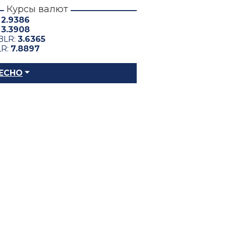
Курсы валют
:
2.9386
:
3.3908
BLR:
3.6365
LR:
7.8897
ЕСНО