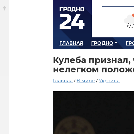
ГЛАВНАЯ
ГРОДНО
ГР
Кулеба признал, 
нелегком полож
Главная
/
В мире
/
Украина