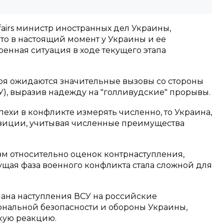
ffairs министр иностранных дел Украины,
то в настоящий момент у Украины и ее
енная ситуация в ходе текущего этапа
боя ожидаются значительные вызовы со стороны
), выразив надежду на "голливудские" прорывы.
пехи в конфликте измерять численно, то Украина,
позиции, учитывая численные преимущества
зм относительно оценок контрнаступления,
кущая фаза военного конфликта стала сложной для
лана наступления ВСУ на российские
иональной безопасности и обороны Украины,
кую реакцию.