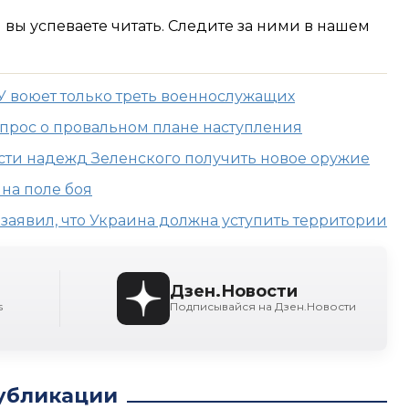
м вы успеваете читать. Следите за ними в нашем
СУ воюет только треть военнослужащих
опрос о провальном плане наступления
сти надежд Зеленского получить новое оружие
на поле боя
заявил, что Украина должна уступить территории
Дзен.Новости
s
Подписывайся на Дзен.Новости
убликации