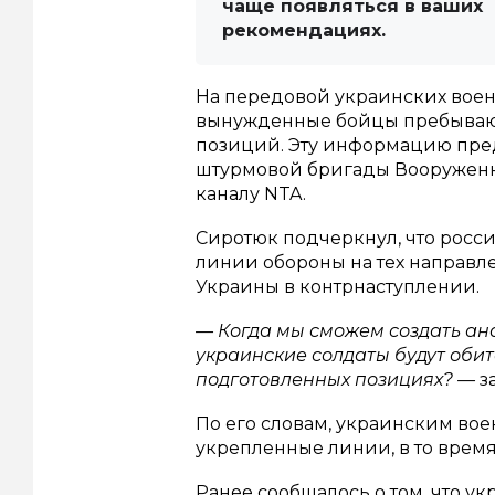
чаще появляться в ваших
рекомендациях.
На передовой украинских воен
вынужденные бойцы пребывают
позиций. Эту информацию пре
штурмовой бригады Вооруженн
каналу NTA.
Сиротюк подчеркнул, что росс
линии обороны на тех направл
Украины в контрнаступлении.
— Когда мы сможем создать а
украинские солдаты будут обита
подготовленных позициях? —
з
По его словам, украинским во
укрепленные линии, в то время
Ранее сообщалось о том, что у