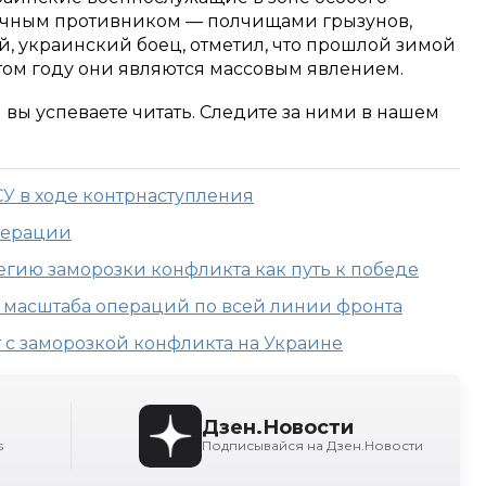
ычным противником — полчищами грызунов,
, украинский боец, отметил, что прошлой зимой
том году они являются массовым явлением.
м вы успеваете читать. Следите за ними в нашем
СУ в ходе контрнаступления
перации
егию заморозки конфликта как путь к победе
 масштаба операций по всей линии фронта
 с заморозкой конфликта на Украине
Дзен.Новости
s
Подписывайся на Дзен.Новости