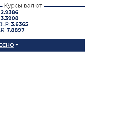
Курсы валют
:
2.9386
:
3.3908
BLR:
3.6365
LR:
7.8897
ЕСНО