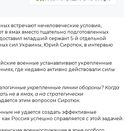
ных встречают нечеловеческие условия,
 в ямах вместо тщательно подготовленных
доставил младший сержант 5-й отдельной
ых сил Украины, Юрий Сиротюк, в интервью
ийские военные устанавливают укрепленные
ениях, где недавно активно действовали силы
налогичные укрепленные линии обороны? Когда
ть не в ямах, а на стратегически
адается этим вопросом Сиротюк.
енным не удается создать эффективные
 как Россия успешно справляется с этой задачей.
краинские военнослужащие в зоне особого