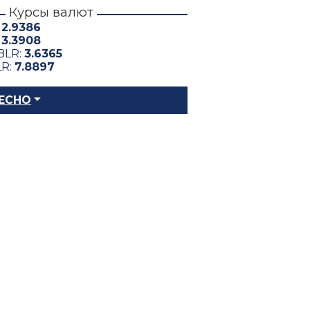
Курсы валют
:
2.9386
:
3.3908
BLR:
3.6365
LR:
7.8897
ЕСНО