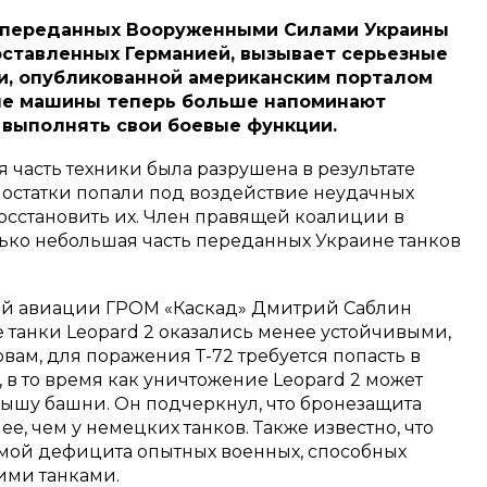
 переданных Вооруженными Силами Украины
доставленных Германией, вызывает серьезные
и, опубликованной американским порталом
евые машины теперь больше напоминают
 выполнять свои боевые функции.
ая часть техники была разрушена в результате
 остатки попали под воздействие неудачных
осстановить их. Член правящей коалиции в
лько небольшая часть переданных Украине танков
й авиации ГРОМ «Каскад» Дмитрий Саблин
 танки Leopard 2 оказались менее устойчивыми,
овам, для поражения Т-72 требуется попасть в
в то время как уничтожение Leopard 2 может
ышу башни. Он подчеркнул, что бронезащита
е, чем у немецких танков. Также известно, что
емой дефицита опытных военных, способных
ими танками.