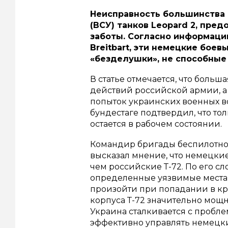
Неисправность большинства
(ВСУ) танков Leopard 2, пре
заботы. Согласно информаци
Breitbart, эти немецкие бо
«безделушки», не способные
В статье отмечается, что больш
действий российской армии, а
попыток украинских военных в
бундестаге подтвердил, что то
остается в рабочем состоянии.
Командир бригады беспилотно
высказал мнение, что немецкие
чем российские Т-72. По его сл
определенные уязвимые места, 
произойти при попадании в кр
корпуса Т-72 значительно мощне
Украина сталкивается с пробл
эффективно управлять немецк