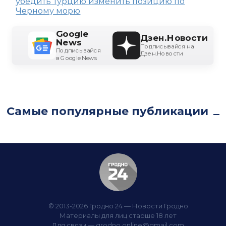
убедить Турцию изменить позицию по
Черному морю
Google
Дзен.Новости
News
Подписывайся на
Подписывайся
Дзен.Новости
в Google News
Самые популярные публикации
© 2013-2026 Гродно 24 — Новости Гродно
Материалы для лиц старше 18 лет
Для связи —
grodno.online@gmail.com