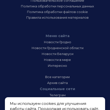
Пользовательское соглашение
Политика обработки персональных данных
Политика обработки файлов cookie
Правила использования материалов
Меню сайта
Новости Гродно
Новости Гродненской области
Новости Беларуси
Новости в мире
Интересно
Все категории
Архив сайта
Социальные сети
Телеграм
Фэйсбук
Мы используем cookies для улучшения
Инстаграм
работы сайта. Продолжая использовать сайт,
Тик-Ток