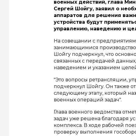
военных действий, глава Ми
Сергей Шойгу, заявил о нео
аппаратов для решения важн
устройства будут применять
управлению, наведению и це
На совещании с предприятиям
занимающимися производством
Шойгу подчеркнул, что основно
связанных с передачей данных
наведением и указанием целей
"Это вопросы ретрансляции, уп
подчеркнул Шойгу. Он также от
следующему этапу, который на
военных операций задач".
Глава военного ведомства отмет
задач уже решена благодаря 
комплекса. В ходе рабочей по
проверку выполнения гособоро