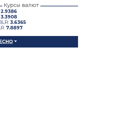
Курсы валют
:
2.9386
:
3.3908
BLR:
3.6365
LR:
7.8897
ЕСНО