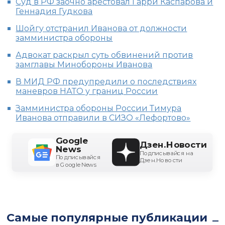
Суд в РФ заочно арестовал Гарри Каспарова и
Геннадия Гудкова
Шойгу отстранил Иванова от должности
замминистра обороны
Адвокат раскрыл суть обвинений против
замглавы Минобороны Иванова
В МИД РФ предупредили о последствиях
маневров НАТО у границ России
Замминистра обороны России Тимура
Иванова отправили в СИЗО «Лефортово»
Google
Дзен.Новости
News
Подписывайся на
Подписывайся
Дзен.Новости
в Google News
Самые популярные публикации