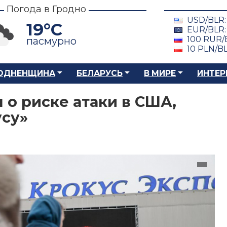
Погода в Гродно
USD/BLR
19°C
EUR/BLR
100 RUR/
пасмурно
10 PLN/B
ОДНЕНЩИНА
БЕЛАРУСЬ
В МИРЕ
ИНТЕР
 о риске атаки в США,
усу»