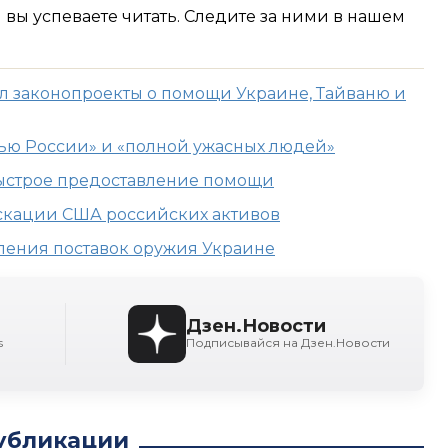
м вы успеваете читать. Следите за ними в нашем
 законопроекты о помощи Украине, Тайваню и
тью России» и «полной ужасных людей»
ыстрое предоставление помощи
скации США российских активов
ления поставок оружия Украине
Дзен.Новости
s
Подписывайся на Дзен.Новости
убликации