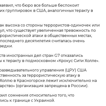
аявил, что бюро все больше беспокоит
их группировок в США, аналогичных теракту в
атак высока со стороны террористов-одиночек или
л, что существует увеличенная тревожность по
ористической атаки в общественных местах,
 последнего десятилетия считалась очень
ведки.
тв иностранных дел стран G7 отказались
 к теракту в подмосковном «Крокус Сити Холле».
разведывательного управления (ЦРУ) США
ственность за террористическую атаку в
 Холлю в Красногорске лежит исключительно на
рство» (организация запрещена в России).
зил сомнения относительно того, что
ись к границе с Украиной.