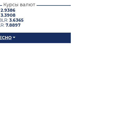
Курсы валют
:
2.9386
:
3.3908
BLR:
3.6365
LR:
7.8897
ЕСНО