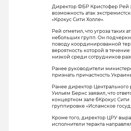
Директор ФБР Кристофер Рей з
возможность атак экстремистск
«Крокус Сити Холле».
Рей отметил, что угроза таких 
небольших групп. Он подчеркну
поводу координированной терр
вероятность которой в течение
низкой среди сотрудников раз
Ранее руководители министерс
признать причастность Украины
Ранее директор Центрального 
Уильям Бернс заявил, что ответ
концертном зале бКрокус Сити
группировке «Исламское госуда
Кроме того, директор ЦРУ выра
исполнители теракта направлял