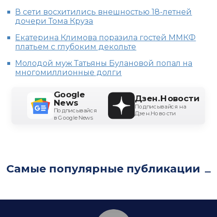
В сети восхитились внешностью 18-летней
дочери Тома Круза
Екатерина Климова поразила гостей ММКФ
платьем с глубоким декольте
Молодой муж Татьяны Булановой попал на
многомиллионные долги
Google
Дзен.Новости
News
Подписывайся на
Подписывайся
Дзен.Новости
в Google News
Самые популярные публикации