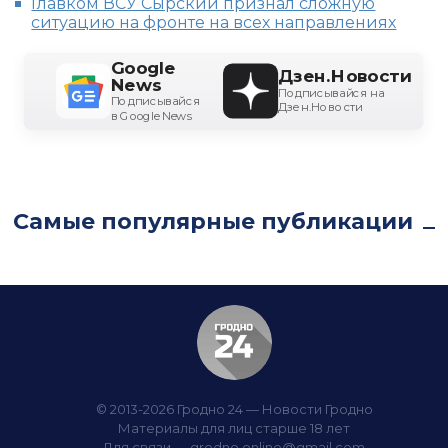
Главком ВСУ Сырский признал сложную
ситуацию на фронте на всех направлениях
Google
Дзен.Новости
News
Подписывайся на
Подписывайся
Дзен.Новости
в Google News
Самые популярные публикации
© 2013-2026 Гродно 24 — Новости Гродно
Материалы для лиц старше 18 лет
Для связи —
grodno.online@gmail.com