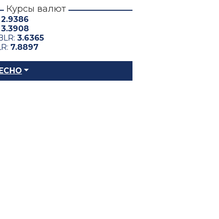
Курсы валют
:
2.9386
:
3.3908
BLR:
3.6365
LR:
7.8897
ЕСНО