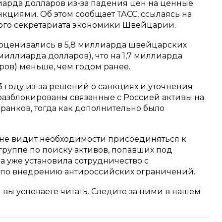
иарда долларов из-за падения цен на ценные
нкциями. Об этом сообщает ТАСС, ссылаясь на
ого секретариата экономики Швейцарии.
ы оценивались в 5,8 миллиарда швейцарских
миллиарда долларов), что на 1,7 миллиарда
ров) меньше, чем годом ранее.
23 году из-за решений о санкциях и уточнения
азблокированы связанные с Россией активы на
анков, тогда как дополнительно было
 не видит необходимости присоединяться к
уппе по поиску активов, попавших под
а уже установила сотрудничество с
по внедрению антироссийских ограничений.
м вы успеваете читать. Следите за ними в нашем