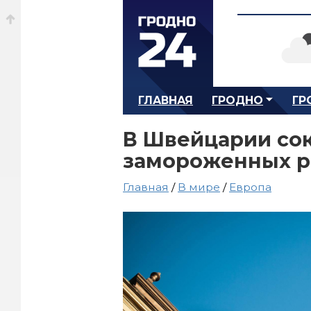
ГЛАВНАЯ
ГРОДНО
ГР
В Швейцарии сок
замороженных р
Главная
/
В мире
/
Европа