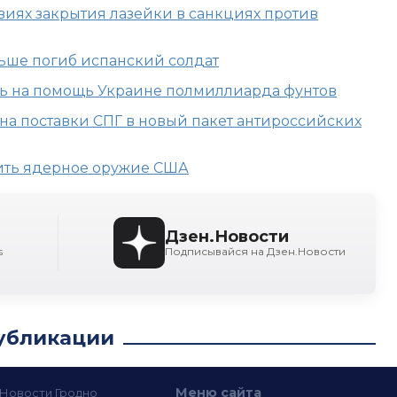
виях закрытия лазейки в санкциях против
ьше погиб испанский солдат
ь на помощь Украине полмиллиарда фунтов
на поставки СПГ в новый пакет антироссийских
тить ядерное оружие США
Дзен.Новости
s
Подписывайся на Дзен.Новости
убликации
Меню сайта
— Новости Гродно