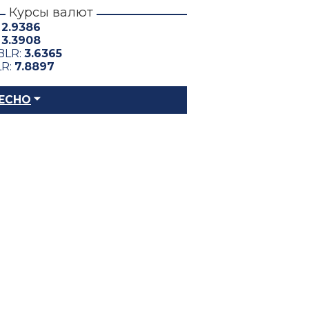
Курсы валют
:
2.9386
:
3.3908
BLR:
3.6365
LR:
7.8897
ЕСНО