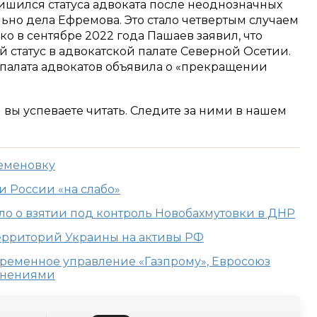
ишился статуса адвоката после неоднозначных
ьно дела Ефремова. Это стало четвертым случаем
ко в сентябре 2022 года Пашаев заявил, что
 статус в адвокатской палате Северной Осетии.
 палата адвокатов объявила о «прекращении
м вы успеваете читать. Следите за ними в нашем
Семеновку
и России «на слабо»
 о взятии под контроль Новобахмутовки в ДНР
ерриторий Украины на активы РФ
 временное управление «Газпрому», Евросоюз
яснениями