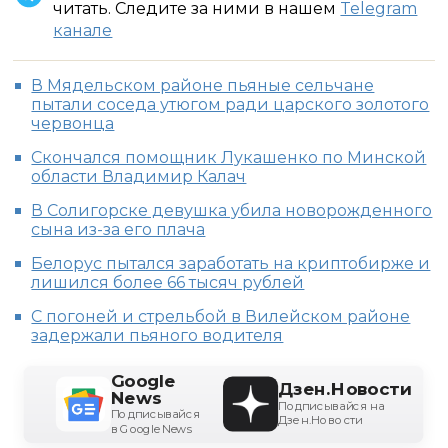
читать. Следите за ними в нашем
Telegram
канале
В Мядельском районе пьяные сельчане
пытали соседа утюгом ради царского золотого
червонца
Скончался помощник Лукашенко по Минской
области Владимир Калач
В Солигорске девушка убила новорожденного
сына из-за его плача
Белорус пытался заработать на криптобирже и
лишился более 66 тысяч рублей
С погоней и стрельбой в Вилейском районе
задержали пьяного водителя
Google
Дзен.Новости
News
Подписывайся на
Подписывайся
Дзен.Новости
в Google News