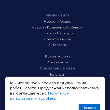
Меню сайта
Новости Гродно
Новости Гродненской области
Новости Беларуси
Новости в мире
Интересно
Все категории
Архив сайта
Социальные сети
Телеграм
Фэйсбук
Мы используем cookies для улучшения
Инстаграм
работы сайта. Продолжая использовать сайт,
Тик-Ток
вы соглашаетесь с
Политикой
Одноклассники
использования cookies
.
ВК
Икс
Понятно
Ютюб