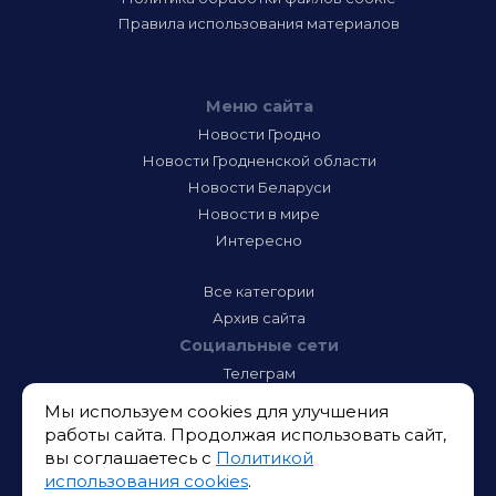
Правила использования материалов
Меню сайта
Новости Гродно
Новости Гродненской области
Новости Беларуси
Новости в мире
Интересно
Все категории
Архив сайта
Социальные сети
Телеграм
Фэйсбук
Мы используем cookies для улучшения
Инстаграм
работы сайта. Продолжая использовать сайт,
Тик-Ток
вы соглашаетесь с
Политикой
Одноклассники
использования cookies
.
ВК