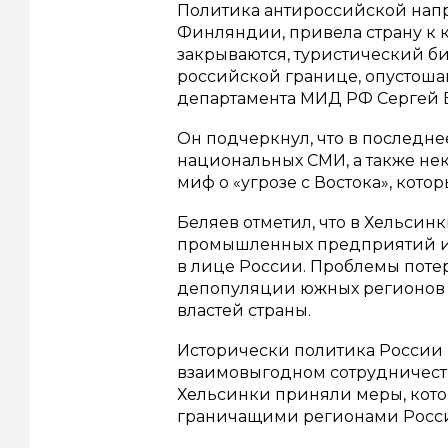
Политика антироссийской нап
Финляндии, привела страну к
закрываются, туристический би
российской границе, опустошаю
департамента МИД РФ Сергей Б
Он подчеркнул, что в последн
национальных СМИ, а также не
миф о «угрозе с Востока», кот
Беляев отметил, что в Хельси
промышленных предприятий из-
в лице России. Проблемы поте
депопуляции южных регионов
властей страны.
Исторически политика России
взаимовыгодном сотрудничеств
Хельсинки приняли меры, кот
граничащими регионами Росс