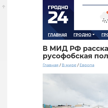
ГЛАВНАЯ
ГРОДНО
ГР
В МИД РФ расска
русофобская по
Главная
/
В мире
/
Европа