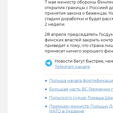
7 мая министр обороны Финля
открытия границы с Россией д
принятия закона о беженцах. Н
стадии доработки и будет рас
2 недели.
28 апреля председатель Госду
финских властей закрыть конт
приведет к тому, что страна ли
принесет ничего хорошего фин
Новости бегут быстрее, че
Telegram канале
Польша начала фортификаци
Большая часть ВС Германии
Польского судью Томаша Шми
Премьер-министр Польши До
НАТО в Украине