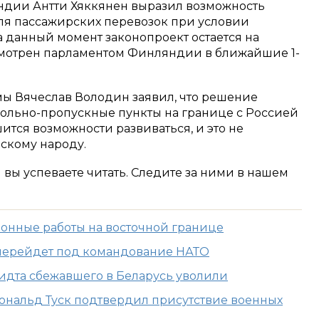
ндии Антти Хяккянен выразил возможность
ля пассажирских перевозок при условии
а данный момент законопроект остается на
смотрен парламентом Финляндии в ближайшие 1-
мы Вячеслав Володин заявил, что решение
рольно-пропускные пункты на границе с Россией
шится возможности развиваться, и это не
скому народу.
м вы успеваете читать. Следите за ними в нашем
онные работы на восточной границе
 перейдет под командование НАТО
дта сбежавшего в Беларусь уволили
нальд Туск подтвердил присутствие военных