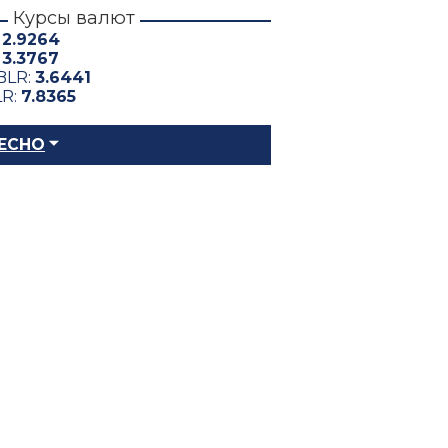
Курсы валют
:
2.9264
:
3.3767
BLR:
3.6441
LR:
7.8365
ЕСНО