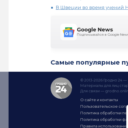
В Швеции во время учений 
Google News
Подписывайся в Google New
Самые популярные п
© 2013-2026 Гродно 24 
Материалы для лиц стар
Для связи —
grodno.onl
О сайте и контакты
Пользовательское сог
Политика обработки пе
Политика обработки фа
Правила использования