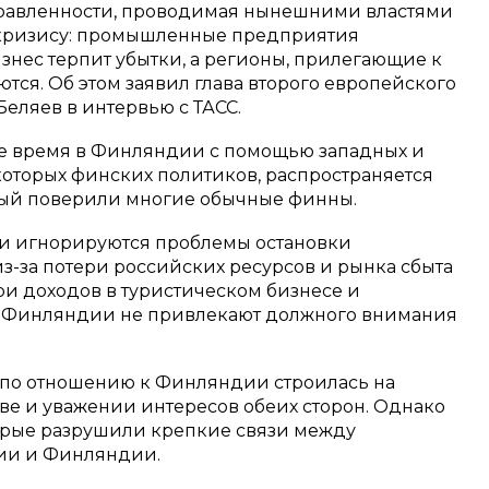
равленности, проводимая нынешними властями
 кризису: промышленные предприятия
знес терпит убытки, а регионы, прилегающие к
тся. Об этом заявил глава второго европейского
еляев в интервью с ТАСС.
ее время в Финляндии с помощью западных и
которых финских политиков, распространяется
орый поверили многие обычные финны.
нки игнорируются проблемы остановки
за потери российских ресурсов и рынка сбыта
ри доходов в туристическом бизнесе и
 Финляндии не привлекают должного внимания
 по отношению к Финляндии строилась на
е и уважении интересов обеих сторон. Однако
орые разрушили крепкие связи между
ии и Финляндии.