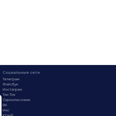
Социальные сети
Телеграм
Фэйсбук
Инстаграм
Тик-Ток
Одноклассники
ВК
Икс
Ютюб