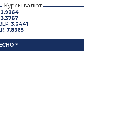
Курсы валют
:
2.9264
:
3.3767
BLR:
3.6441
LR:
7.8365
ЕСНО