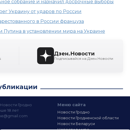
ьное собрание и назначил досрочные выборы
ег Украину от ударов по России
арестованного в России француза
и Путина в установлении мира на Украине
Дзен.Новости
s
Подписывайся на Дзен.Новости
убликации
Меню сайта
— Новости Гродно
ше 18 лет
Новости Гродно
ine@gmail.com
Новости Гродненской области
Новости Беларуси
Новости в мире