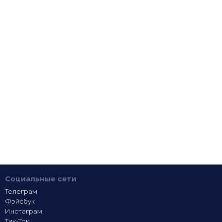
Социальные сети
Телеграм
Фэйсбук
Инстаграм
Тик-Ток