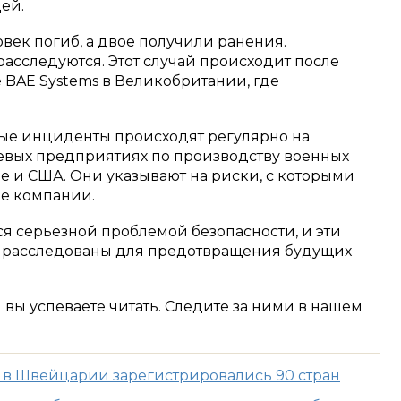
ей.
век погиб, а двое получили ранения.
асследуются. Этот случай происходит после
 BAE Systems в Великобритании, где
ные инциденты происходят регулярно на
чевых предприятиях по производству военных
е и США. Они указывают на риски, с которыми
е компании.
ся серьезной проблемой безопасности, и эти
о расследованы для предотвращения будущих
м вы успеваете читать. Следите за ними в нашем
 в Швейцарии зарегистрировались 90 стран