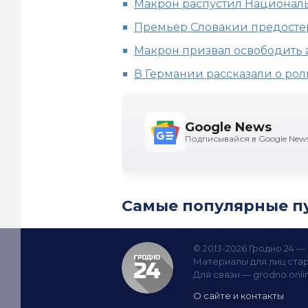
Макрон распустил Национал
Премьер Словакии предостер
Макрон призвал освободить 
В Германии рассказали о рол
Google News
Подписывайся в Google New
Самые популярные п
© 2013-2026 Гродно 24 
Материалы для лиц стар
Для связи —
grodno.onl
О сайте и контакты