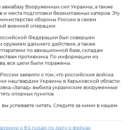
 авиабазу Вооруженных сил Украины, а также
 и места подготовки безэкипажных катеров. Эту
инистерство обороны России в своем
ой военной операции.
и Российской Федерации был совершен
 оружием дальнего действия, а также
паратами по авиационной базе, складам
ествам противника. По информации из
ва, все цели были поражены.
России заявило о том, что российские войска
аки нацгвардии Украины в Харьковской области.
ровка «Запад» выбила украинские вооруженные
пять опорных пунктов.
м вы успеваете читать. Следите за ними в нашем
орили к 8,5 годам по делу о фейках