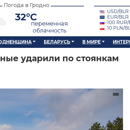
Погода в Гродно
USD/BLR
32°C
EUR/BLR
100 RUR/
переменная
10 PLN/B
облачность
ОДНЕНЩИНА
БЕЛАРУСЬ
В МИРЕ
ИНТЕР
ные ударили по стоянкам