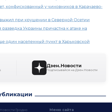
ет, конфискованный у чиновников в Карачаево-
 выжил при крушении в Северной Осетии
я разведка Украины причастна к атаке на
еще один населенный пункт в Харьковской
Дзен.Новости
s
Подписывайся на Дзен.Новости
убликации
Меню сайта
— Новости Гродно