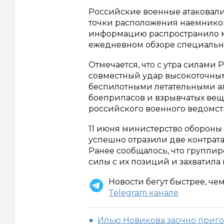
Российские военные атаковали
точки расположения наемников
информацию распространило м
ежедневном обзоре специальн
Отмечается, что с утра силам
совместный удар высокоточным
беспилотными летательными ап
боеприпасов и взрывчатых вещ
российского военного ведомст
11 июня министерство обороны 
успешно отразили две контрат
Ранее сообщалось, что группи
силы с их позиций и захватила 
Новости бегут быстрее, че
Telegram канале
Илью Новикова заочно пригов