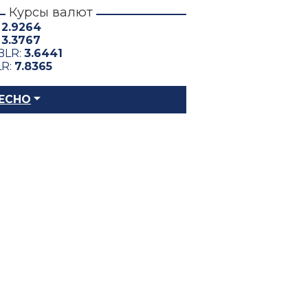
Курсы валют
:
2.9264
:
3.3767
BLR:
3.6441
LR:
7.8365
ЕСНО