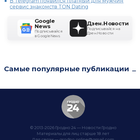
В Telegram появился платный для мужчин
сервис знакомств TON Dating
Google
Дзен.Новости
News
Подписывайся на
Подписывайся
Дзен.Новости
в Google News
Самые популярные публикации
© 2013-2026 Гродно 24 — Новости Гродно
Материалы для лиц старше 18 лет
Для связи —
grodno.online@gmail.com