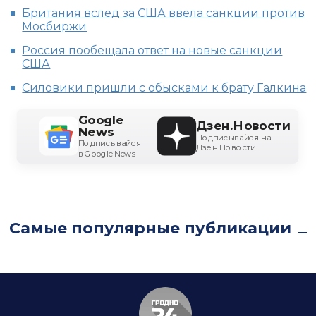
Британия вслед за США ввела санкции против
Мосбиржи
Россия пообещала ответ на новые санкции
США
Силовики пришли с обысками к брату Галкина
Google
Дзен.Новости
News
Подписывайся на
Подписывайся
Дзен.Новости
в Google News
Самые популярные публикации