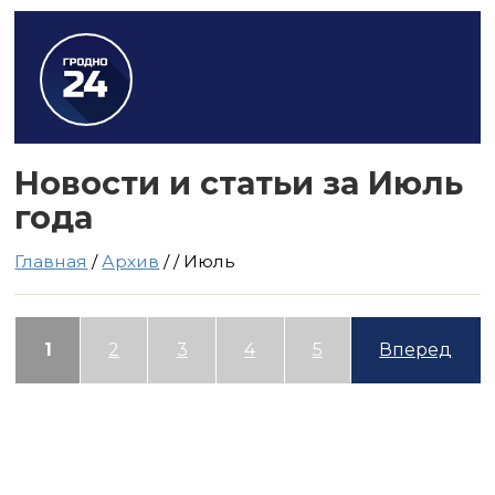
Новости и статьи за Июль
года
Главная
/
Архив
/
/
Июль
1
2
3
4
5
Вперед