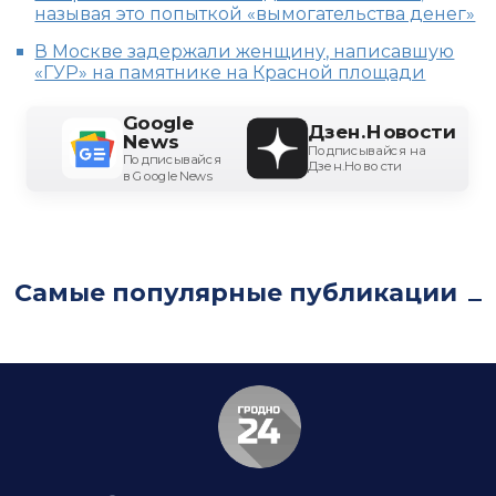
называя это попыткой «вымогательства денег»
В Москве задержали женщину, написавшую
«ГУР» на памятнике на Красной площади
Google
Дзен.Новости
News
Подписывайся на
Подписывайся
Дзен.Новости
в Google News
Самые популярные публикации