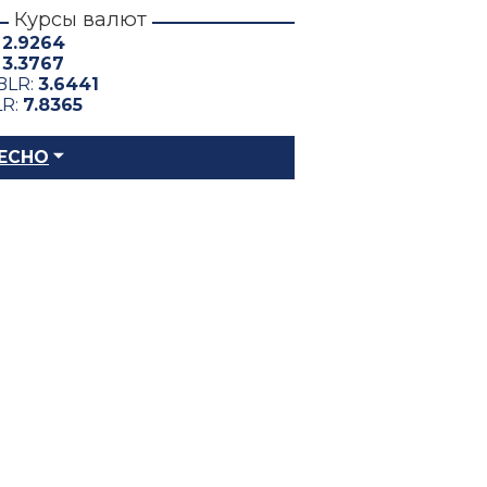
Курсы валют
:
2.9264
:
3.3767
BLR:
3.6441
LR:
7.8365
ЕСНО