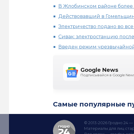
В Жлобинском районе более 
Действовавший в Гомельщин
Электричество подано во вс
Сивак: электростанцию после
Введен режим чрезвычайной 
Google News
Подписывайся в Google New
Самые популярные п
© 2013-2026 Гродно 24 
Материалы для лиц стар
Для связи —
grodno.onl