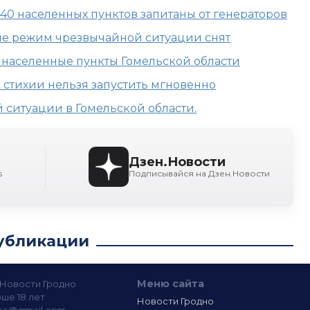
40 населенных пунктов запитаны от генераторов
е режим чрезвычайной ситуации снят
е населенные пункты Гомельской области
 стихии нельзя запустить мгновенно
ситуации в Гомельской области.
Дзен.Новости
s
Подписывайся на Дзен.Новости
убликации
Меню сайта
— Новости Гродно
ше 18 лет
Новости Гродно
ine@gmail.com