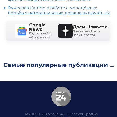
Вячеслав Кантор о работе с молодёжью:
борьба с нетерпимостью должна включать их
Google
Дзен.Новости
News
Подписывайся на
Подписывайся
Дзен.Новости
в Google News
Самые популярные публикации
© 2013-2026 Гродно 24 — Новости Гродно