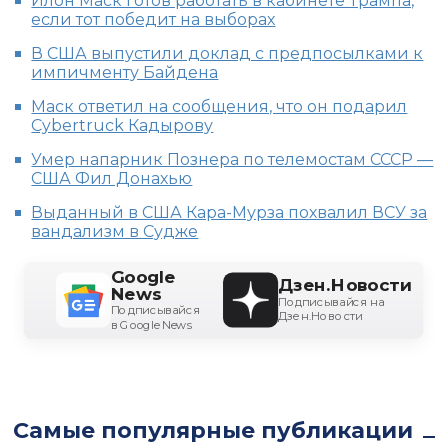
Илон Маск готов работать в кабинете Трампа,
если тот победит на выборах
В США выпустили доклад с предпосылками к
импичменту Байдена
Маск ответил на сообщения, что он подарил
Cybertruck Кадырову
Умер напарник Познера по телемостам СССР —
США Фил Донахью
Выданный в США Кара-Мурза похвалил ВСУ за
вандализм в Судже
Google
Дзен.Новости
News
Подписывайся на
Подписывайся
Дзен.Новости
в Google News
Самые популярные публикации