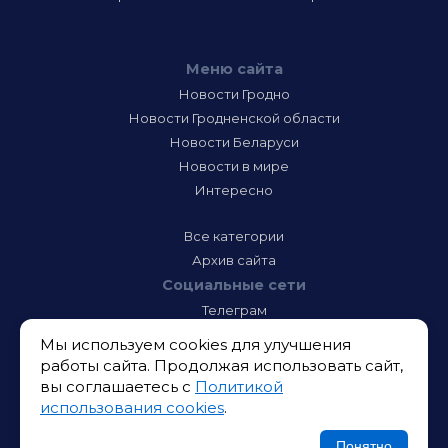
Меню сайта
Новости Гродно
Новости Гродненской области
Новости Беларуси
Новости в мире
Интересно
Все категории
Архив сайта
Социальные сети
Телеграм
Фэйсбук
Мы используем cookies для улучшения
Инстаграм
работы сайта. Продолжая использовать сайт,
Тик-Ток
вы соглашаетесь с
Политикой
Одноклассники
использования cookies
.
ВК
Икс
Понятно