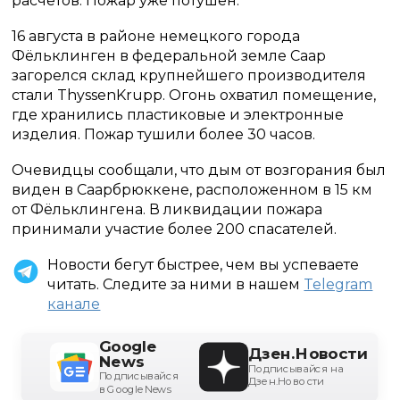
расчетов. Пожар уже потушен.
16 августа в районе немецкого города
Фёльклинген в федеральной земле Саар
загорелся склад крупнейшего производителя
стали ThyssenKrupp. Огонь охватил помещение,
где хранились пластиковые и электронные
изделия. Пожар тушили более 30 часов.
Очевидцы сообщали, что дым от возгорания был
виден в Саарбрюккене, расположенном в 15 км
от Фёльклингена. В ликвидации пожара
принимали участие более 200 спасателей.
Новости бегут быстрее, чем вы успеваете
читать. Следите за ними в нашем
Telegram
канале
Google
Дзен.Новости
News
Подписывайся на
Подписывайся
Дзен.Новости
в Google News