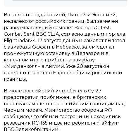
Во вторник над Латвией, Литвой и Эстонией,
недалеко от российских границ, был замечен
разведывательный самолет Boeing RC-135U
Combat Sent ВВС США, согласно данным портала
Flightradar24. 17 августа данный самолет вылетел
с авиабазы Оффатт в Небраске, затем сделал
промежуточную остановку в Делавэре и в
конечном итоге прибыл на авиабазу
«Милденхолл» в Англии. Уже 20 августа он
совершил полет по Европе вблизи российской
границы.
В июле российский истребитель Су-27
предотвратил приближение британских
военных самолетов к российским границам над
Черным морем. Министерство обороны РФ
сообщило, что вблизи госграницы находились
разведчик RC-135 и два истребителя «Тайфун»
ВВС Великобритании.