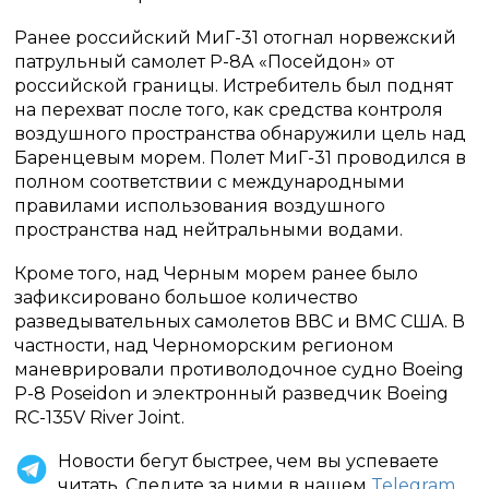
Ранее российский МиГ-31 отогнал норвежский
патрульный самолет Р-8А «Посейдон» от
российской границы. Истребитель был поднят
на перехват после того, как средства контроля
воздушного пространства обнаружили цель над
Баренцевым морем. Полет МиГ-31 проводился в
полном соответствии с международными
правилами использования воздушного
пространства над нейтральными водами.
Кроме того, над Черным морем ранее было
зафиксировано большое количество
разведывательных самолетов ВВС и ВМС США. В
частности, над Черноморским регионом
маневрировали противолодочное судно Boeing
P-8 Poseidon и электронный разведчик Boeing
RC-135V River Joint.
Новости бегут быстрее, чем вы успеваете
читать. Следите за ними в нашем
Telegram