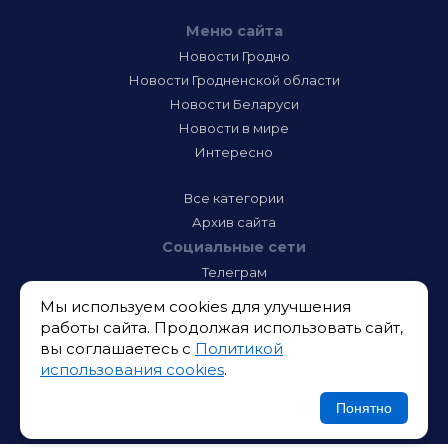
Меню сайта
Новости Гродно
Новости Гродненской области
Новости Беларуси
Новости в мире
Интересно
Все категории
Архив сайта
Социальные сети
Телеграм
Фэйсбук
Мы используем cookies для улучшения
Инстаграм
работы сайта. Продолжая использовать сайт,
Тик-Ток
вы соглашаетесь с
Политикой
Одноклассники
использования cookies
.
ВК
Икс
Понятно
Ютюб