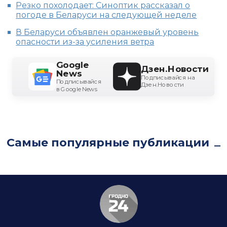
Резко похолодает: Синоптик рассказал о
погоде в Беларуси на следующей неделе
В Беларуси объявлен оранжевый уровень
опасности из-за усиления ветра
Google
Дзен.Новости
News
Подписывайся на
Подписывайся
Дзен.Новости
в Google News
Самые популярные публикации