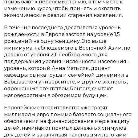
призывают к переосмыслению, в том числе к
изменению курса, чтобы принять и охватить
экономические реалии старения населения.
В течение последнего десятилетия уровень
рождаемости в Европе застрял на уровне 1,5
рождений на одну женщину. Это выше
минимума, наблюдаемого в Восточной Азии, но
далеко от уровня 2,1, необходимого для
поддержания уровня численности населения -
уровень, который Анна Матысяк, доцент
кафедры рынка труда и семейной динамики в
Варшавском университете, и другие эксперты,
опрошенные агентством Reuters, считают
маловероятным в обозримом будущем.
Европейские правительства уже тратят
миллиарды евро помимо базового социального
обеспечения на финансирование мер в защиту
детей, начиная от прямых денежных стимулов
для детей и заканчивая налоговыми льготами