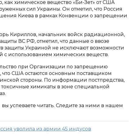
о, как химическое вещество «Би-Зет» от США
руженных сил Украины. Он отметил, что Россия
ушения Киева в рамках Конвенции о запрещении
горь Кириллов, начальник войск радиационной,
щиты ВС РФ, отметил, что данные о ввозе
тв защиты Украиной не исключают возможности
 с использованием химических веществ.
ельство при Организации по запрещению
, что США остаются основным поставщиком
инской стороны. По информации постпредства,
 токсичные химикаты в зоне специальной
аз.
м вы успеваете читать. Следите за ними в нашем
оссия уволила из армии 45 индусов