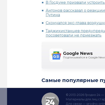
В Госдуме призвали устроит
Антонов рассказал о реакци
Путина
Скончался экс-глава воздуш
Таджикистанцев предупредил
посоветовали не приезжать
Google News
Подписывайся в Google New
Самые популярные п
© 2013-2026 Гродно 24 
Материалы для лиц стар
Для связи —
grodno.onl