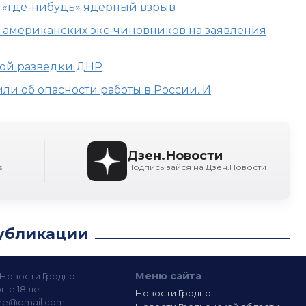
ь «где-нибудь» ядерный взрыв
и американских экс-чиновников на заявления
ной разведки ДНР
и об опасности работы в России. И
Дзен.Новости
s
Подписывайся на Дзен.Новости
убликации
Меню сайта
— Новости Гродно
ше 18 лет
Новости Гродно
ine@gmail.com