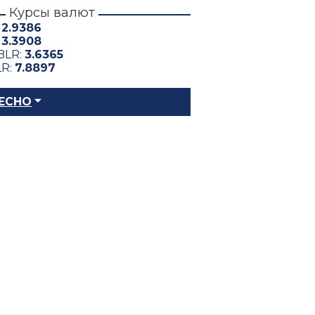
Курсы валют
:
2.9386
:
3.3908
BLR:
3.6365
LR:
7.8897
ЕСНО