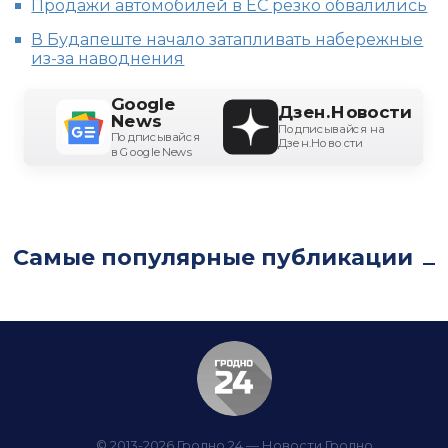
Продажи автомобилей в ЕС резко обвалились
В Будапеште начало затапливать набережные
из-за наводнения
Google
Дзен.Новости
News
Подписывайся на
Подписывайся
Дзен.Новости
в Google News
Самые популярные публикации
© 2013-2026 Гродно 24 — Новости Гродно