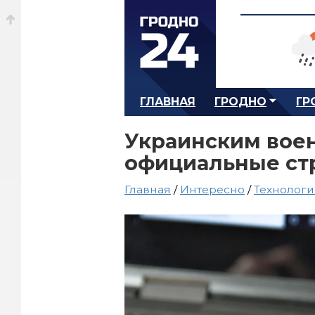
ГЛАВНАЯ
ГРОДНО
ГР
Украинским воен
официальные стр
Главная
/
Интересно
/
Технолог