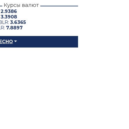
Курсы валют
:
2.9386
:
3.3908
BLR:
3.6365
LR:
7.8897
ЕСНО