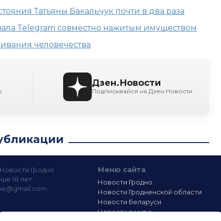
стояния Татьяны Бакальчук почти в два раза
звала Telegram совместно нажитым имуществом
живания человечества
Дзен.Новости
s
Подписывайся на Дзен.Новости
убликации
Меню сайта
— Новости Гродно
ше 18 лет
Новости Гродно
ine@gmail.com
Новости Гродненской области
Новости Беларуси
Новости в мире
лашение