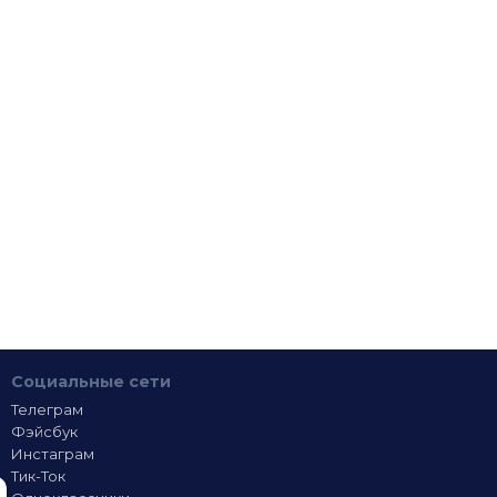
Социальные сети
Телеграм
Фэйсбук
Инстаграм
Тик-Ток