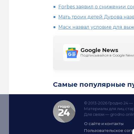
Forbes заявил о снижении со
Мать троих детей Дурова на
Маск назвал условие для вы
Google News
Подписывайся в Google New
Самые популярные п
© 2013-2026 Гродно 24 
Материалы для лиц стар
Для связи —
grodno.onl
О сайте и контакты
Пользовательское сог