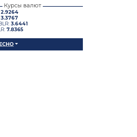
Курсы валют
:
2.9264
:
3.3767
BLR:
3.6441
LR:
7.8365
ЕСНО