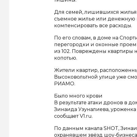
Для семей, лишившихся жилья,
съемное жилье или денежную 
компенсировать все расходы.
По его словам, в доме на Спо
перегородки и оконные проемы
из 102. Повреждены квартиры н
копотью.
Жители квартир, расположенных
Высоковольтной улице уже смог
РИАМО.
Было много крови
В результате атаки дронов в д
Зинаида Узуналиева, уроженка 
сообщает V1.ru.
По данным канала SHOT, Зинаид
охранявшем звёзд шоу-бизнеса,