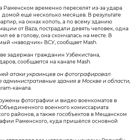
в Раменском временно переселят из-за удара
я домой ещё несколько месяцев. В результате
ртир, на окнах копоть, а по всему зданию
ации от Baza, пострадали девять человек, одна
 её в голову, она скончалась на месте. В
ый «наводчик» ВСУ, сообщает Mash.
кве задержан гражданин Узбекистана,
аров, сообщается на канале Mash.
ней атаки украинцев он фотографировал
е административные здания в Москве и области,
ram-канала.
ружены фотографии и видео военкоматов в
 Объединенного военного комиссариата
ого районов, а также гособъектов в Мещанском
афии Раменского, куда пришёлся основной