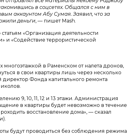
 он отправлял все материалы некоему Раджабу
знакомившись в соцсетях. Общался с ним в
вым аккаунтом Абу Сумая. Заявил, что за
ожили деньги
, — пишет Mash.
 статьям «Организация деятельности
и» и «Содействие террористической
х многоэтажкой в Раменском от налета дронов,
нуться в свои квартиры лишь через несколько
й директор Фонда капитального ремонта
иколов.
ению 9, 10, 11, 12 и 13 этажи. Администрация
ащение в квартиры будет невозможно в течение
 проходить восстановление дома», — сказал
и).
боты будут проводиться без соблюдения режима