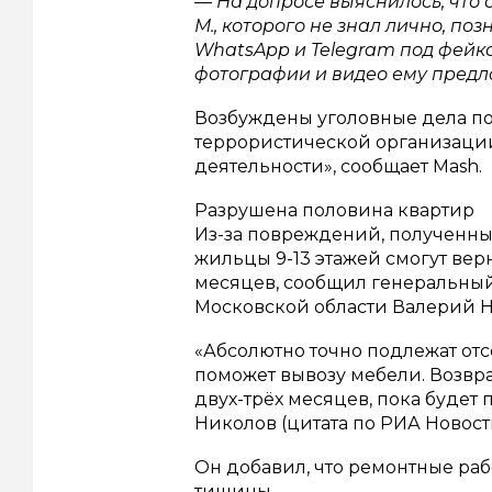
— На допросе выяснилось, что
М., которого не знал лично, по
WhatsApp и Telegram под фейко
фотографии и видео ему предл
Возбуждены уголовные дела по
террористической организаци
деятельности», сообщает Mash.
Разрушена половина квартир
Из-за повреждений, полученны
жильцы 9-13 этажей смогут вер
месяцев, сообщил генеральны
Московской области Валерий Н
«Абсолютно точно подлежат отсел
поможет вывозу мебели. Возвр
двух-трёх месяцев, пока будет
Николов (цитата по РИА Новост
Он добавил, что ремонтные ра
тишины.