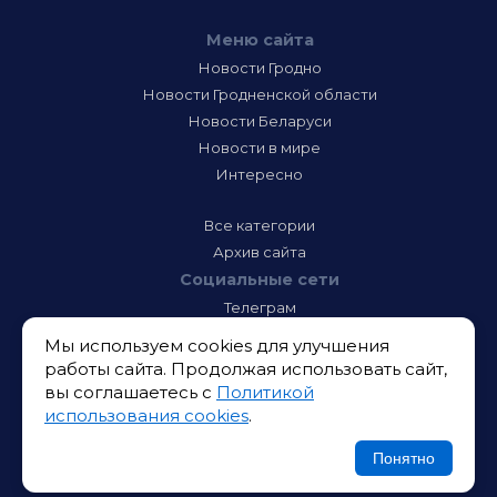
Меню сайта
Новости Гродно
Новости Гродненской области
Новости Беларуси
Новости в мире
Интересно
Все категории
Архив сайта
Социальные сети
Телеграм
Фэйсбук
Мы используем cookies для улучшения
Инстаграм
работы сайта. Продолжая использовать сайт,
Тик-Ток
вы соглашаетесь с
Политикой
Одноклассники
использования cookies
.
ВК
Икс
Понятно
Ютюб