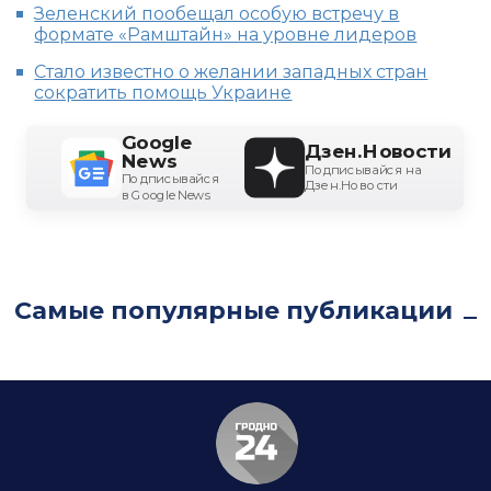
Зеленский пообещал особую встречу в
формате «Рамштайн» на уровне лидеров
Стало известно о желании западных стран
сократить помощь Украине
Google
Дзен.Новости
News
Подписывайся на
Подписывайся
Дзен.Новости
в Google News
Самые популярные публикации