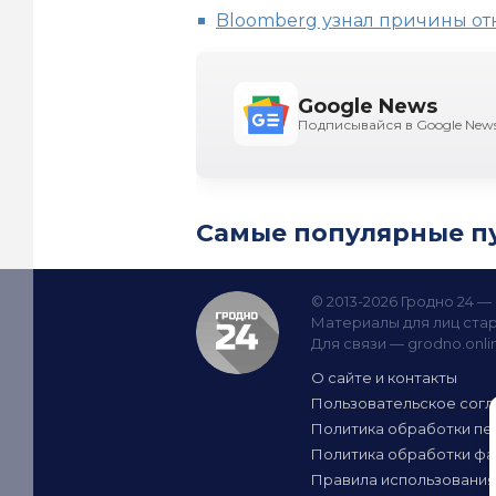
Bloomberg узнал причины от
Google News
Подписывайся в Google New
Самые популярные п
© 2013-2026 Гродно 24 
Материалы для лиц стар
Для связи —
grodno.onl
О сайте и контакты
Пользовательское сог
Политика обработки пе
Политика обработки фа
Правила использования