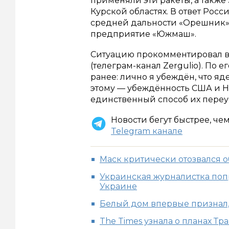
применяли эти ракеты, а также
Курской областях. В ответ Рос
средней дальности «Орешник»
предприятие «Южмаш».
Ситуацию прокомментировал в
(телеграм-канал Zergulio). По е
ранее: лично я убеждён, что 
этому — убеждённость США и НА
единственный способ их переуб
Новости бегут быстрее, че
Telegram канале
Маск критически отозвался о
Украинская журналистка поп
Украине
Белый дом впервые признал,
The Times узнала о планах Т