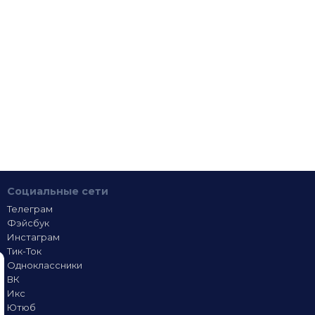
Социальные сети
Телеграм
Фэйсбук
Инстаграм
Тик-Ток
Одноклассники
ВК
Икс
Ютюб