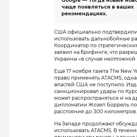
Google — тогда новые нов
чаще появляться в ваших
рекомендациях.
США официально подтвердили,
использовать дальнобойные ра
Координатор по стратегическ
заявил на брифинге, что разр
Украины «в случае неотложной
Ещё 17 ноября газета The New 
право применять ATACMS, одна
властей США не поступило. Из
санкционировал удары по Курск
может распространяться и на д
дипломатии Жозеп Боррель под
расстояние до 300 километров.
На Западе продолжают обсужд
использовать ATACMS. В течен