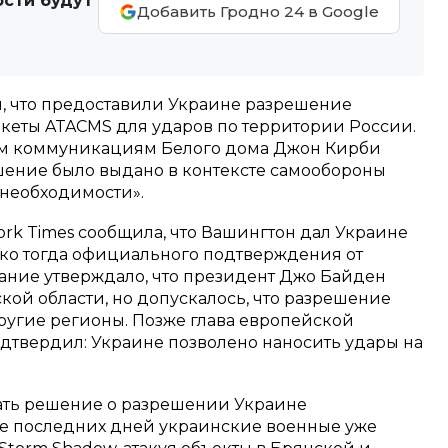
ости будут
Добавить Гродно 24 в Google
 что предоставили Украине разрешение
кеты ATACMS для ударов по территории России.
им коммуникациям Белого дома Джон Кирби
ешение было выдано в контексте самообороны
 необходимости».
York Times сообщила, что Вашингтон дал Украине
ко тогда официального подтверждения от
дание утверждало, что президент Джо Байден
ой области, но допускалось, что разрешение
ругие регионы. Позже глава европейской
твердил: Украине позволено наносить удары на
ать решение о разрешении Украине
ие последних дней украинские военные уже