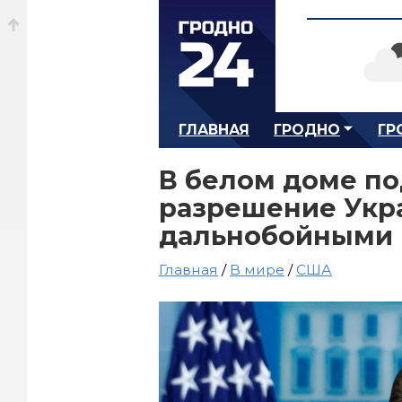
ГЛАВНАЯ
ГРОДНО
ГР
В белом доме по
разрешение Укра
дальнобойными 
Главная
/
В мире
/
США