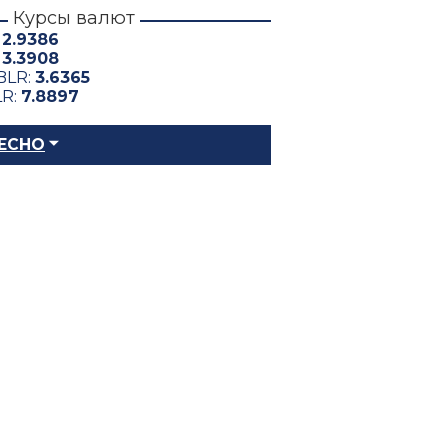
Курсы валют
:
2.9386
:
3.3908
BLR:
3.6365
LR:
7.8897
ЕСНО