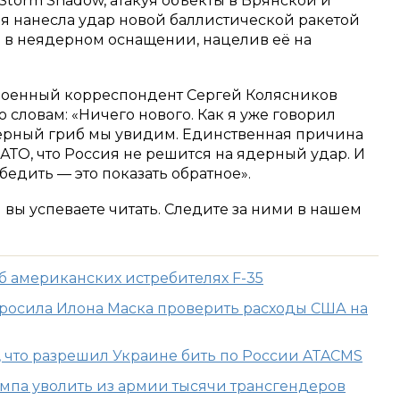
 Storm Shadow, атакуя объекты в Брянской и
сия нанесла удар новой баллистической ракетой
 в неядерном оснащении, нацелив её на
оенный корреспондент Сергей Колясников
го словам: «Ничего нового. Как я уже говорил
ядерный гриб мы увидим. Единственная причина
ТО, что Россия не решится на ядерный удар. И
едить — это показать обратное».
м вы успеваете читать. Следите за ними в нашем
б американских истребителях F-35
росила Илона Маска проверить расходы США на
 что разрешил Украине бить по России ATACMS
рампа уволить из армии тысячи трансгендеров