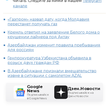
читать. Следите за ними в нашем
Telegram
канале
«Газпром» назвал дату, когда Молдавия
перестанет получать газ
Кремль ответил на заявление Белого дома о
крушении лайнера под Актау
Азербайджан изменит правила пребывания
для россиян
Генпрокуратура Узбекистана объявила в
розыск двух граждан РФ
В Азербайджане признали вмешательство
извне в ситуации с самолетом AZAL
Google
Дзен.Новости
News
Подписывайся на
Подписывайся
Дзен.Новости
в Google News