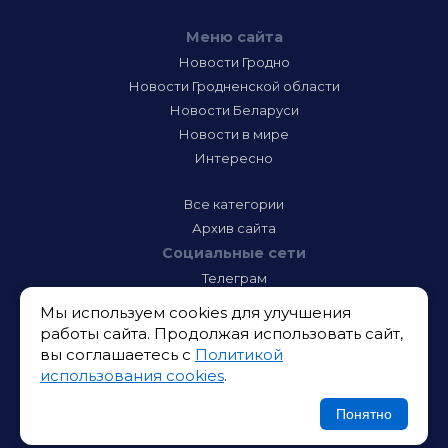
Меню сайта
Новости Гродно
Новости Гродненской области
Новости Беларуси
Новости в мире
Интересно
Все категории
Архив сайта
Социальные сети
Телеграм
Фэйсбук
Мы используем cookies для улучшения
Инстаграм
работы сайта. Продолжая использовать сайт,
Тик-Ток
вы соглашаетесь с
Политикой
Одноклассники
использования cookies
.
ВК
Икс
Понятно
Ютюб