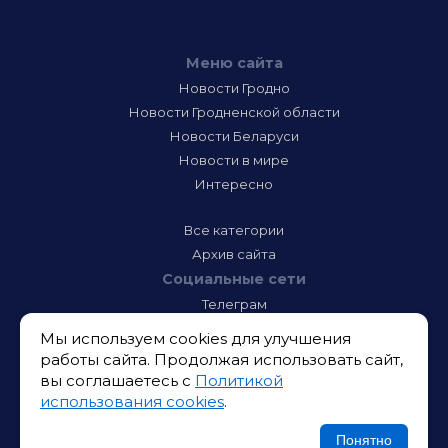
Меню сайта
Новости Гродно
Новости Гродненской области
Новости Беларуси
Новости в мире
Интересно
Все категории
Архив сайта
Социальные сети
Телеграм
Фэйсбук
Мы используем cookies для улучшения
Инстаграм
работы сайта. Продолжая использовать сайт,
Тик-Ток
вы соглашаетесь с
Политикой
Одноклассники
использования cookies
.
ВК
Икс
Понятно
Ютюб