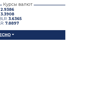
Курсы валют
:
2.9386
:
3.3908
BLR:
3.6365
LR:
7.8897
ЕСНО