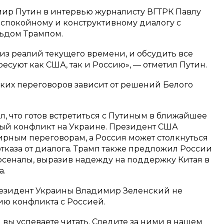
ир Путин в интервью журналисту ВГТРК Павлу
 спокойному и конструктивному диалогу с
ьдом Трампом.
 из реалий текущего времени, и обсудить все
есуют как США, так и Россию», — отметил Путин.
аких переговоров зависит от решений Белого
, что готов встретиться с Путиным в ближайшее
ный конфликт на Украине. Президент США
мирным переговорам, а Россия может столкнуться
тказа от диалога. Трамп также предложил России
сеналы, выразив надежду на поддержку Китая в
а.
резидент Украины Владимир Зеленский не
ию конфликта с Россией.
м вы успеваете читать. Следите за ними в нашем