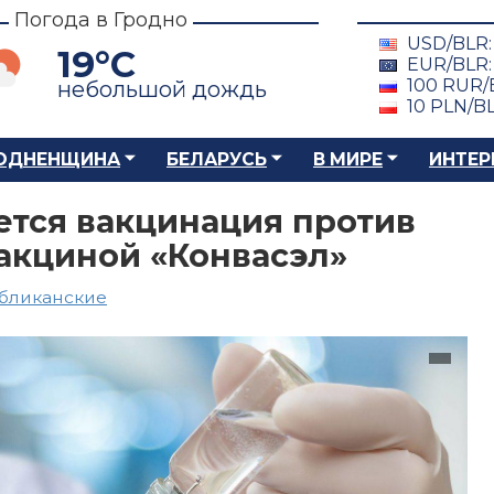
Погода в Гродно
USD/BLR
19°C
EUR/BLR
100 RUR/
небольшой дождь
10 PLN/B
ОДНЕНЩИНА
БЕЛАРУСЬ
В МИРЕ
ИНТЕР
ется вакцинация против
вакциной «Конвасэл»
бликанские