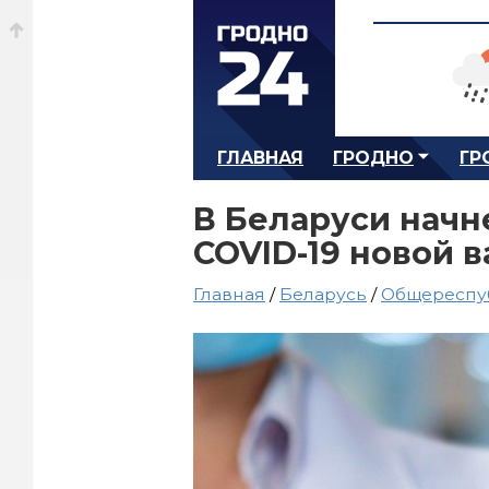
ГЛАВНАЯ
ГРОДНО
ГР
В Беларуси начн
COVID-19 новой 
Главная
/
Беларусь
/
Общереспу