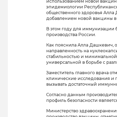
использованием новой вакцины
эпидемиологии Республиканск
общественного здоровья Алла 
добавлением новой вакцины в
В этом году для иммунизации 
производства России.
Как пояснила Алла Дашкевич, 
направленность на нуклеокапси
стабильностью и минимальной 
универсальной в борьбе с ра
Заместитель главного врача от
клинические исследования и п
вызывать достаточный иммунны
Согласно данным производителя
профиль безопасности являетс
Министерство здравоохранения
производство вакцины, отметив