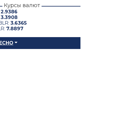
Курсы валют
:
2.9386
:
3.3908
BLR:
3.6365
LR:
7.8897
ЕСНО