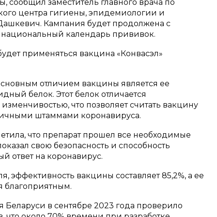
, сообщил заместитель главного врача по
ого центра гигиены, эпидемиологии и
Дашкевич. Кампания будет продолжена с
 национальный календарь прививок.
будет применяться вакцина «Конвасэл»
основным отличием вакцины является ее
дный белок. Этот белок отличается
изменчивостью, что позволяет считать вакцину
зличными штаммами коронавируса.
метила, что препарат прошел все необходимые
оказал свою безопасность и способность
й ответ на коронавирус.
, эффективность вакцины составляет 85,2%, а ее
я благоприятным.
 Беларуси в сентябре 2023 года проверило
, что около 70% времени при разработке