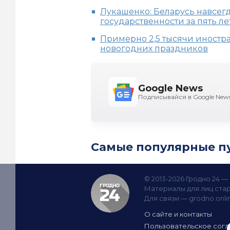
Лукашенко: Беларусь навсег
государственности за пять ле
Примерно 2,5 тысячи иностр
новогодних праздников
Google News
Подписывайся в Google New
Самые популярные п
© 2013-2026 Гродно 24 
Материалы для лиц стар
Для связи —
grodno.onl
О сайте и контакты
Пользовательское сог