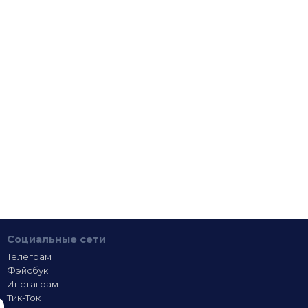
Социальные сети
Телеграм
Фэйсбук
Инстаграм
Тик-Ток