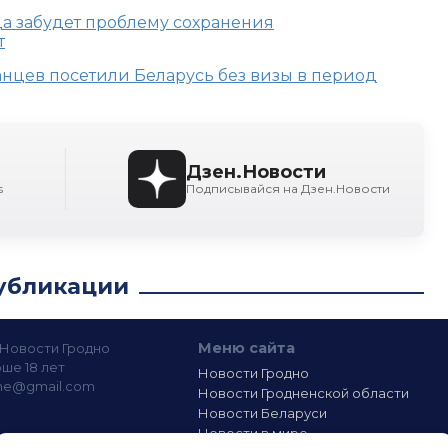
да забудет проблему сохранения
т
анцев посетили Беларусь без визы в период
Дзен.Новости
s
Подписывайся на Дзен.Новости
убликации
Меню сайта
— Новости Гродно
ше 18 лет
Новости Гродно
ine@gmail.com
Новости Гродненской области
Новости Беларуси
Новости в мире
лашение