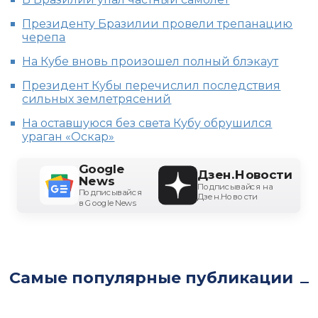
Президенту Бразилии провели трепанацию
черепа
На Кубе вновь произошел полный блэкаут
Президент Кубы перечислил последствия
сильных землетрясений
На оставшуюся без света Кубу обрушился
ураган «Оскар»
Google
Дзен.Новости
News
Подписывайся на
Подписывайся
Дзен.Новости
в Google News
Самые популярные публикации