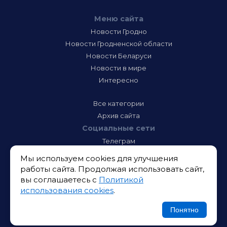
Меню сайта
Новости Гродно
Новости Гродненской области
Новости Беларуси
Новости в мире
Интересно
Все категории
Архив сайта
Социальные сети
Телеграм
Фэйсбук
Мы используем cookies для улучшения
Инстаграм
работы сайта. Продолжая использовать сайт,
Тик-Ток
вы соглашаетесь с
Политикой
Одноклассники
использования cookies
.
ВК
Икс
Понятно
Ютюб