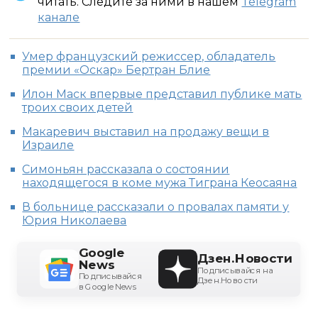
читать. Следите за ними в нашем
Telegram
канале
Умер французский режиссер, обладатель
премии «Оскар» Бертран Блие
Илон Маск впервые представил публике мать
троих своих детей
Макаревич выставил на продажу вещи в
Израиле
Симоньян рассказала о состоянии
находящегося в коме мужа Тиграна Кеосаяна
В больнице рассказали о провалах памяти у
Юрия Николаева
Google
Дзен.Новости
News
Подписывайся на
Подписывайся
Дзен.Новости
в Google News