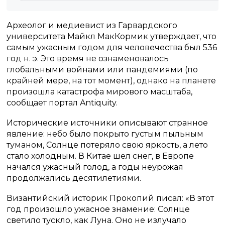
Археолог и медиевист из Гарвардского
университета Майкл МакКормик утверждает, что
самым ужасным годом для человечества был 536
год н. э. Это время не ознаменовалось
глобальными войнами или пандемиями (по
крайней мере, на тот момент), однако на планете
произошла катастрофа мирового масштаба,
сообщает портал Antiquity.
Исторические источники описывают странное
явление: небо было покрыто густым пыльным
туманом, Солнце потеряло свою яркость, а лето
стало холодным. В Китае шел снег, в Европе
начался ужасный голод, а годы неурожая
продолжались десятилетиями.
Византийский историк Прокопий писал: «В этот
год произошло ужасное знамение: Солнце
светило тускло, как Луна. Оно не излучало