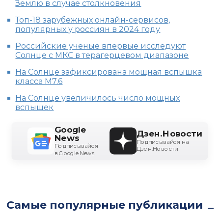
Землю в случае столкновения
Топ-18 зарубежных онлайн-сервисов,
популярных у россиян в 2024 году
Российские ученые впервые исследуют
Солнце с МКС в терагерцевом диапазоне
На Солнце зафиксирована мощная вспышка
класса M7.6
На Солнце увеличилось число мощных
вспышек
Google
Дзен.Новости
News
Подписывайся на
Подписывайся
Дзен.Новости
в Google News
Самые популярные публикации