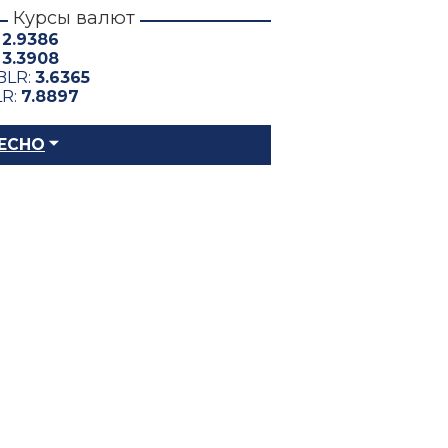
Курсы валют
:
2.9386
:
3.3908
BLR:
3.6365
LR:
7.8897
ЕСНО