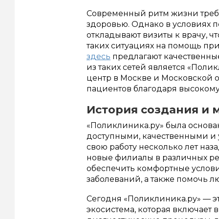
Современный ритм жизни требу
здоровью. Однако в условиях 
откладывают визиты к врачу, ч
таких ситуациях на помощь пр
здесь
предлагают качественные
из таких сетей является «По
центр в Москве и Московской о
пациентов благодаря высоком
История создания и 
«Поликлиника.ру» была основа
доступными, качественными и 
свою работу несколько лет наза
новые филиалы в различных р
обеспечить комфортные услови
заболеваний, а также помочь л
Сегодня «Поликлиника.ру» — эт
экосистема, которая включает 