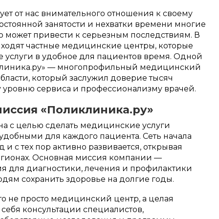
ет от нас внимательного отношения к своему
постоянной занятости и нехватки времени многие
то может привести к серьезным последствиям. В
иходят частные медицинские центры, которые
 услуги в удобное для пациентов время. Одной
ликлиника.ру» — многопрофильный медицинский
бласти, который заслужил доверие тысяч
у уровню сервиса и профессионализму врачей.
миссия «Поликлиника.ру»
на с целью сделать медицинские услуги
удобными для каждого пациента. Сеть начала
д и с тех пор активно развивается, открывая
егионах. Основная миссия компании —
я для диагностики, лечения и профилактики
юдям сохранить здоровье на долгие годы.
о не просто медицинский центр, а целая
в себя консультации специалистов,