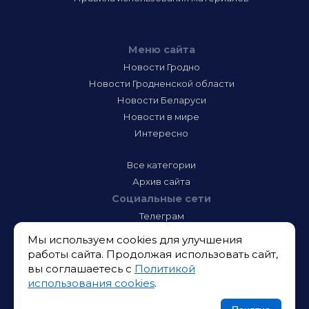
Меню сайта
Новости Гродно
Новости Гродненской области
Новости Беларуси
Новости в мире
Интересно
Все категории
Архив сайта
Социальные сети
Телеграм
Фэйсбук
Мы используем cookies для улучшения
Инстаграм
работы сайта. Продолжая использовать сайт,
Тик-Ток
вы соглашаетесь с
Политикой
Одноклассники
использования cookies
.
ВК
Икс