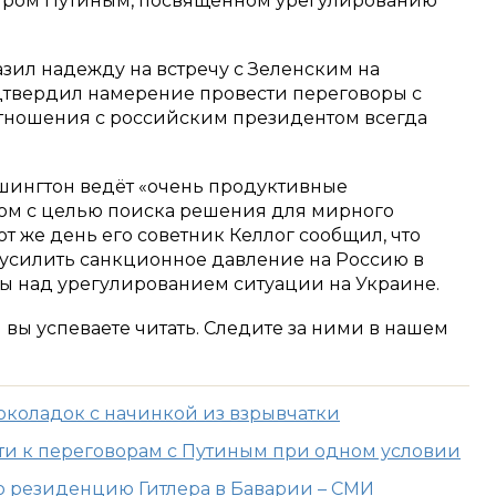
ром Путиным, посвящённом урегулированию
азил надежду на встречу с Зеленским на
дтвердил намерение провести переговоры с
 отношения с российским президентом всегда
ашингтон ведёт «очень продуктивные
ом с целью поиска решения для мирного
от же день его советник Келлог сообщил, что
усилить санкционное давление на Россию в
ты над урегулированием ситуации на Украине.
м вы успеваете читать. Следите за ними в нашем
околадок с начинкой из взрывчатки
сти к переговорам с Путиным при одном условии
 резиденцию Гитлера в Баварии – СМИ