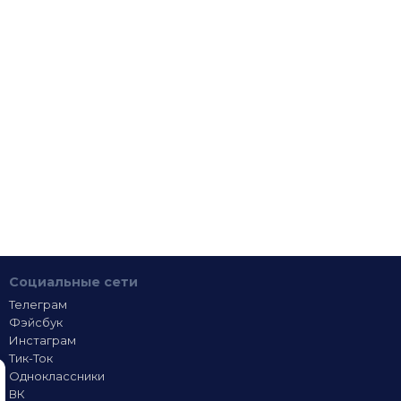
Социальные сети
Телеграм
Фэйсбук
Инстаграм
Тик-Ток
Одноклассники
ВК