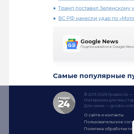
Трамп поставил Зеленскому 
ВС РФ нанесли удар по «Мот
Google News
Подписывайся в Google New
Самые популярные п
© 2013-2026 Гродно 24 
Материалы для лиц стар
Для связи —
grodno.onl
О сайте и контакты
Пользовательское сог
Политика обработки пе