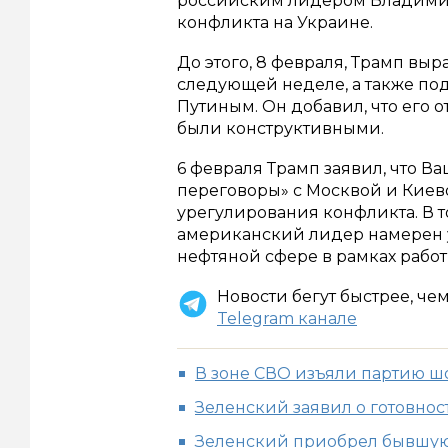
российским лидером Владими
конфликта на Украине.
До этого, 8 февраля, Трамп выр
следующей неделе, а также по
Путиным. Он добавил, что его
были конструктивными.
6 февраля Трамп заявил, что В
переговоры» с Москвой и Киев
урегулирования конфликта. В т
американский лидер намерен 
нефтяной сфере в рамках рабо
Новости бегут быстрее, че
Telegram канале
В зоне СВО изъяли партию ш
Зеленский заявил о готовно
Зеленский приобрел бывшую