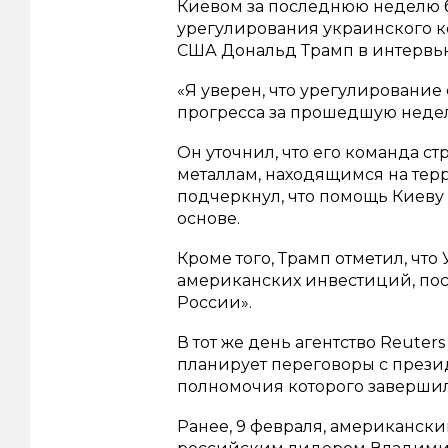
Киевом за последнюю неделю б
урегулирования украинского к
США Дональд Трамп в интервью
«Я уверен, что урегулирование
прогресса за прошедшую недел
Он уточнил, что его команда с
металлам, находящимся на тер
подчеркнул, что помощь Киеву 
основе.
Кроме того, Трамп отметил, чт
американских инвестиций, поск
России».
В тот же день агентство Reute
планирует переговоры с през
полномочия которого завершил
Ранее, 9 февраля, американск