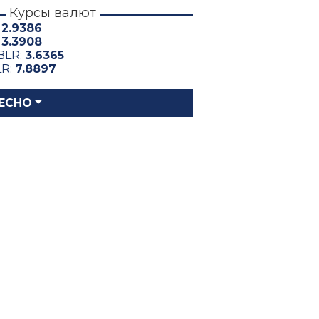
Курсы валют
:
2.9386
:
3.3908
BLR:
3.6365
LR:
7.8897
ЕСНО